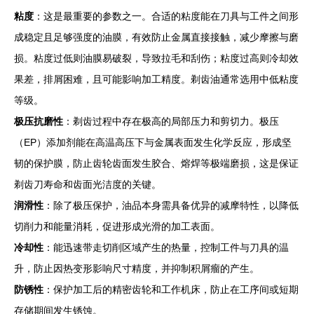
粘度
：这是最重要的参数之一。合适的粘度能在刀具与工件之间形
成稳定且足够强度的油膜，有效防止金属直接接触，减少摩擦与磨
损。粘度过低则油膜易破裂，导致拉毛和刮伤；粘度过高则冷却效
果差，排屑困难，且可能影响加工精度。剃齿油通常选用中低粘度
等级。
极压抗磨性
：剃齿过程中存在极高的局部压力和剪切力。极压
（EP）添加剂能在高温高压下与金属表面发生化学反应，形成坚
韧的保护膜，防止齿轮齿面发生胶合、熔焊等极端磨损，这是保证
剃齿刀寿命和齿面光洁度的关键。
润滑性
：除了极压保护，油品本身需具备优异的减摩特性，以降低
切削力和能量消耗，促进形成光滑的加工表面。
冷却性
：能迅速带走切削区域产生的热量，控制工件与刀具的温
升，防止因热变形影响尺寸精度，并抑制积屑瘤的产生。
防锈性
：保护加工后的精密齿轮和工作机床，防止在工序间或短期
存储期间发生锈蚀。