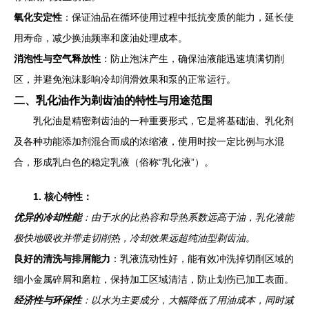
氧化安定性
：保证油品在循环使用过程中抵抗变质的能力，延长使
用寿命，减少换油频率和废油处理成本。
消泡性与空气释放性
：防止泡沫产生，确保油液能迅速填满切削
区，并避免泡沫影响冷却润滑效果和泵的正常运行。
二、乳化油作为剃齿油的特性与用途范围
乳化油是精密剃齿油的一种重要形式，它是将基础油、乳化剂
及各种功能添加剂混合而成的浓缩液，使用时按一定比例与水混
合，形成乳白色的稳定乳液（俗称“乳化液”）。
1. 核心特性：
优异的冷却性能
：由于水的比热容和导热系数远高于油，乳化液能
极快地吸收并带走切削热，冷却效果远超纯油型剃齿油。
良好的清洗与排屑能力
：乳液流动性好，能有效冲洗掉切削区域的
细小金属碎屑和磨粒，保持加工区域清洁，防止划伤已加工表面。
经济性与环保性
：以水为主要成分，大幅降低了用油成本，同时减