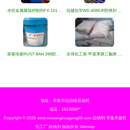
水性金属腐蚀抑制剂FX-101 绿色防锈新选择与采购指南
信越化学WD-40MUP防锈剂 华中事务所供应，专业防锈解决方案
探索埃索RUST-BAN 398防锈剂 特性、应用与市场价值
全球化工港-甲基苯骈三氮唑 高效防锈剂的特性、应用与市场前景
地址：辛集市位伯镇百福村
电话：1513066**
Copyright © 2026
www.xinwanghuagong88.com
防锈剂
辛集市鑫旺
化工厂
防锈剂
版权所有
Sitemap